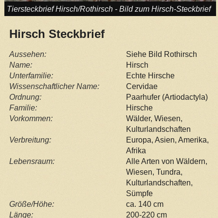
Tiersteckbrief Hirsch/Rothirsch - Bild zum Hirsch-Steckbrief
Hirsch Steckbrief
Aussehen:
Siehe Bild Rothirsch
Name:
Hirsch
Unterfamilie:
Echte Hirsche
Wissenschaftlicher Name:
Cervidae
Ordnung:
Paarhufer (Artiodactyla)
Familie:
Hirsche
Vorkommen:
Wälder, Wiesen,
Kulturlandschaften
Verbreitung:
Europa, Asien, Amerika,
Afrika
Lebensraum:
Alle Arten von Wäldern,
Wiesen, Tundra,
Kulturlandschaften,
Sümpfe
Größe/Höhe:
ca. 140 cm
Länge:
200-220 cm